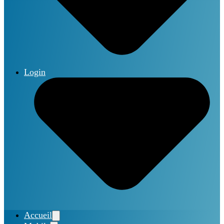
Login
Accueil