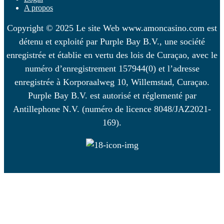
A propos
Copyright © 2025 Le site Web www.amoncasino.com est
détenu et exploité par Purple Bay B.V., une ‎société
enregistrée et établie en vertu des lois de Curaçao, avec le
numéro ‎d’enregistrement 157944(0) et l’adresse
enregistrée à Korporaalweg 10, Willemstad, Curaçao.
‎‎Purple Bay B.V. est autorisé et réglementé par
Antillephone N.V. (numéro de licence ‎‎8048/JAZ2021-
169).