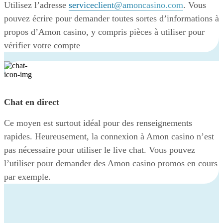
Utilisez l’adresse
serviceclient@amoncasino.com
. Vous
pouvez écrire pour demander toutes sortes d’informations à
propos d’Amon casino, y compris pièces à utiliser pour
vérifier votre compte
Chat en direct
Ce moyen est surtout idéal pour des renseignements
rapides. Heureusement, la connexion à Amon casino n’est
pas nécessaire pour utiliser le live chat. Vous pouvez
l’utiliser pour demander des Amon casino promos en cours
par exemple.