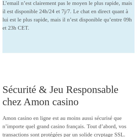
L’email n’est clairement pas le moyen le plus rapide, mais
il est disponible 24h/24 et 7j/7. Le chat en direct quant à
lui est le plus rapide, mais il n’est disponible qu’entre 09h
et 23h CET.
Sécurité & Jeu Responsable
chez Amon casino
Amon casino en ligne est au moins aussi sécurisé que
n’importe quel grand casino français. Tout d’abord, vos
transactions sont protégées par un solide cryptage SSL.